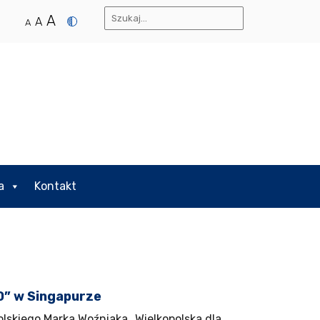
A
A
A
a
Kontakt
0” w Singapurze
lskiego Marka Woźniaka „Wielkopolska dla