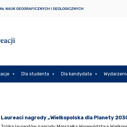
AŁ NAUK GEOGRAFICZNYCH I GEOLOGICZNYCH
kacje
Dla studenta
Dla kandydata
Wydarzeni
Laureaci nagrody „Wielkopolska dla Planety 203
Trójka laureatów nagrody Marszałka Województwa Wielkopo