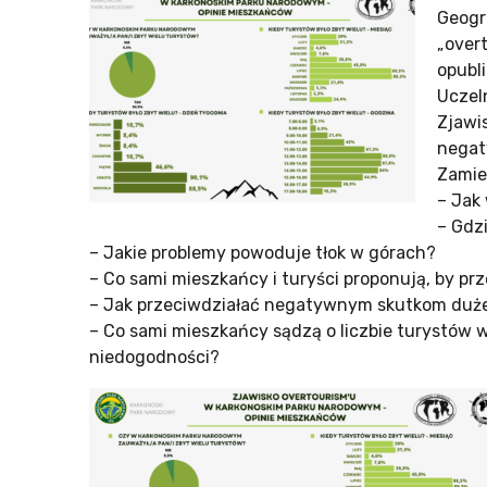
Geogr
„over
opubl
Uczel
Zjawi
negat
Zamies
– Jak
– Gdz
– Jakie problemy powoduje tłok w górach?
– Co sami mieszkańcy i turyści proponują, by p
– Jak przeciwdziałać negatywnym skutkom duże
– Co sami mieszkańcy sądzą o liczbie turystów w
niedogodności?