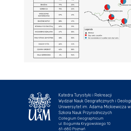
Katedra Turystyki i Rekreacji
Wydział Nauk Geograficznych i Geolog
Uniwersytet im. Adama Mickiewicza w
Szkoła Nauk Przyrodniczych
Collegium Geographicum
ul. Bogumiła Krygowskiego 10
61-680 Poznań