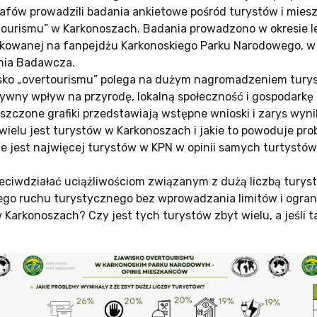
afów prowadzili badania ankietowe pośród turystów i mie
tourismu” w Karkonoszach. Badania prowadzono w okresie l
ikowanej na fanpejdżu Karkonoskiego Parku Narodowego, w 
nia Badawcza.
sko „overtourismu” polega na dużym nagromadzeniem turys
ywny wpływ na przyrodę, lokalną społeczność i gospodarkę
zczone grafiki przedstawiają wstępne wnioski i zarys wynikó
 wielu jest turystów w Karkonoszach i jakie to powoduje pr
ie jest najwięcej turystów w KPN w opinii samych turtystó
rzeciwdziałać uciążliwościom związanym z dużą liczbą tury
go ruchu turystycznego bez wprowadzania limitów i ogran
 Karkonoszach? Czy jest tych turystów zbyt wielu, a jeśli t