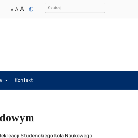
A
A
A
a
Kontakt
rodowym
i Rekreacji Studenckiego Koła Naukowego